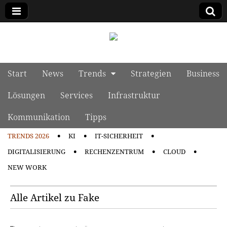
manage it
Skip to content
Start
News
Trends
Strategien
Business
Main menu
Lösungen
Services
Infrastruktur
Kommunikation
Tipps
TRENDS 2026
KI
IT-SICHERHEIT
Sub menu
DIGITALISIERUNG
RECHENZENTRUM
CLOUD
NEW WORK
Alle Artikel zu Fake