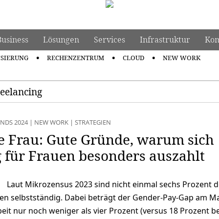
Business
Lösungen
Services
Infrastruktur
Kom
ISIERUNG
RECHENZENTRUM
CLOUD
NEW WORK
reelancing
NDS 2024
|
NEW WORK
|
STRATEGIEN
die Frau: Gute Gründe, warum sich
 für Frauen besonders auszahlt
Laut Mikrozensus 2023 sind nicht einmal sechs Prozent d
en selbstständig. Dabei beträgt der Gender-Pay-Gap am M
beit nur noch weniger als vier Prozent (versus 18 Prozent b