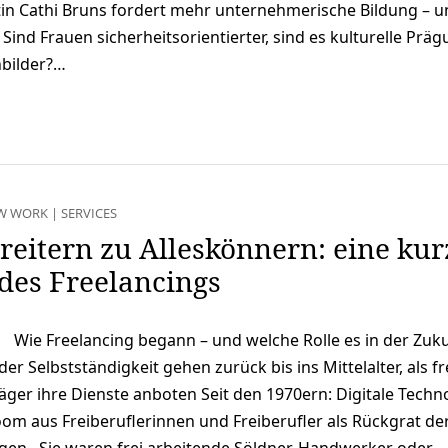
rtin Cathi Bruns fordert mehr unternehmerische Bildung – 
 Sind Frauen sicherheitsorientierter, sind es kulturelle Prä
nbilder?…
W WORK
|
SERVICES
eitern zu Alleskönnern: eine kur
des Freelancings
Wie Freelancing begann – und welche Rolle es in der Zuk
er Selbstständigkeit gehen zurück bis ins Mittelalter, als fr
äger ihre Dienste anboten Seit den 1970ern: Digitale Techn
om aus Freiberuflerinnen und Freiberufler als Rückgrat de
gen Sie waren frei arbeitende Söldner, Handwerker oder