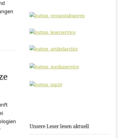
und
gungen
ze
unft
ei
ologien
Unsere Leser lesen aktuell
r