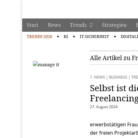
manage it
Skip to content
Start
News
Trends
Strategien
Main menu
TRENDS 2026
KI
IT-SICHERHEIT
DIGITAL
Sub menu
Alle Artikel zu F
NEWS
|
BUSINESS
|
TRE
Selbst ist 
Freelancing
27. August 2024
erwerbstätigen Frau
der freien Projektar