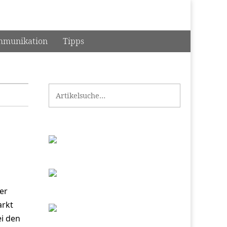
munikation
Tipps
Search for:
er
arkt
ei den