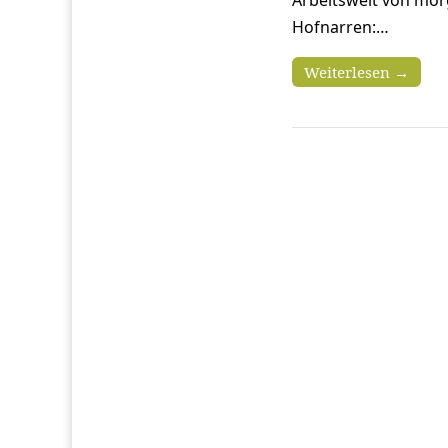
Hofnarren:…
Weiterlesen →