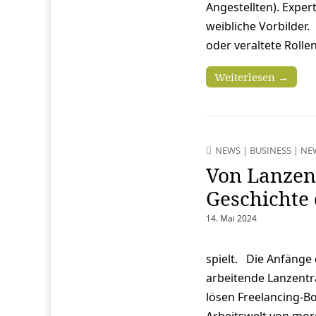
Angestellten). Expe
weibliche Vorbilder.
oder veraltete Rolle
Weiterlesen →
NEWS
|
BUSINESS
|
NE
Von Lanzenr
Geschichte 
14. Mai 2024
spielt. Die Anfänge d
arbeitende Lanzentr
lösen Freelancing-Bo
Arbeitswelt von mor