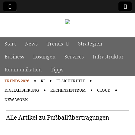
manage it
Skip to content
Start
News
Trends
Strategien
Main menu
Business
Lösungen
Services
Infrastruktur
Kommunikation
Tipps
TRENDS 2026
KI
IT-SICHERHEIT
Sub menu
DIGITALISIERUNG
RECHENZENTRUM
CLOUD
NEW WORK
Alle Artikel zu Fußballübertragungen