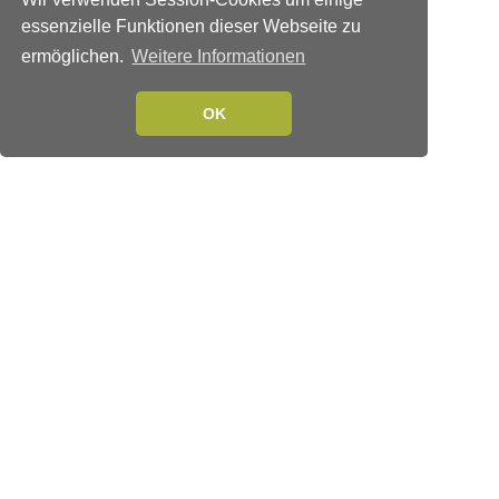
essenzielle Funktionen dieser Webseite zu
ermöglichen.
Weitere Informationen
OK
Verlags-Service
Impressum
Datenschutzerklärung
Mediaservice/Mediadaten
Leserservice/Abonnements
Mediaservice-Login
Ihr ePaper-Abonnement