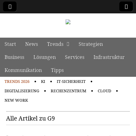
manage it
Skip to content
Start
News
Trends
Strategien
Main menu
Business
Lösungen
Services
Infrastruktur
Kommunikation
Tipps
TRENDS 2026
KI
IT-SICHERHEIT
Sub menu
DIGITALISIERUNG
RECHENZENTRUM
CLOUD
NEW WORK
Alle Artikel zu G9