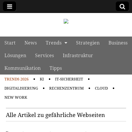
manage it
Skip to content
Start
News
Trends
Strategien
Business
Main menu
Lösungen
Services
Infrastruktur
Kommunikation
Tipps
TRENDS 2026
KI
IT-SICHERHEIT
Sub menu
DIGITALISIERUNG
RECHENZENTRUM
CLOUD
NEW WORK
Alle Artikel zu gefährliche Webseiten