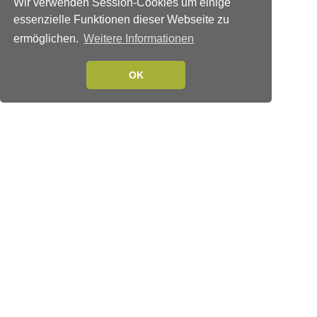
Wir verwenden Session-Cookies um einige
essenzielle Funktionen dieser Webseite zu
ermöglichen.
Weitere Informationen
OK
Verlags-Service
Impressum
Datenschutzerklärung
Mediaservice/Mediadaten
Leserservice/Abonnements
Mediaservice-Login
Ihr ePaper-Abonnement