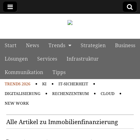
manage it
Skip to content
Start
News
Trends
Strategien
Business
Main menu
Lösungen
Services
Infrastruktur
Kommunikation
Tipps
TRENDS 2026
KI
IT-SICHERHEIT
Sub menu
DIGITALISIERUNG
RECHENZENTRUM
CLOUD
NEW WORK
Alle Artikel zu Immobilienfinanzierung