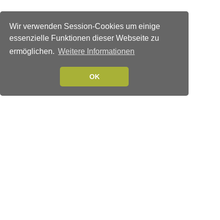
Wir verwenden Session-Cookies um einige
essenzielle Funktionen dieser Webseite zu
ermöglichen.
Weitere Informationen
OK
Verlags-Service
Impressum
Datenschutzerklärung
Mediaservice/Mediadaten
Leserservice/Abonnements
Mediaservice-Login
Ihr ePaper-Abonnement