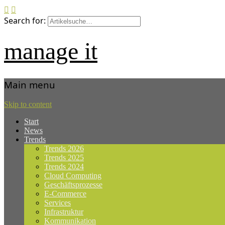
Search for:
manage it
Main menu
Skip to content
Start
News
Trends
Trends 2026
Trends 2025
Trends 2024
Cloud Computing
Geschäftsprozesse
E-Commerce
Services
Infrastruktur
Kommunikation