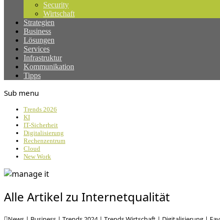
Security
Wirtschaft
Strategien
Business
Lösungen
Services
Infrastruktur
Kommunikation
Tipps
Sub menu
Trends 2026
KI
IT-Sicherheit
Digitalisierung
Rechenzentrum
Cloud
New Work
Alle Artikel zu Internetqualität
News
|
Business
|
Trends 2024
|
Trends Wirtschaft
|
Digitalisierung
|
Fav