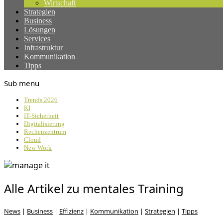
Wirtschaft
Strategien
Business
Lösungen
Services
Infrastruktur
Kommunikation
Tipps
Sub menu
Trends 2026
KI
IT-Sicherheit
Digitalisierung
Rechenzentrum
Cloud
New Work
Alle Artikel zu mentales Training
News
|
Business
|
Effizienz
|
Kommunikation
|
Strategien
|
Tipps