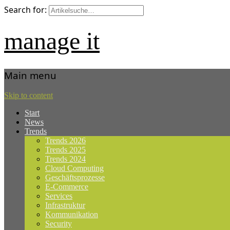
Search for:
manage it
Main menu
Skip to content
Start
News
Trends
Trends 2026
Trends 2025
Trends 2024
Cloud Computing
Geschäftsprozesse
E-Commerce
Services
Infrastruktur
Kommunikation
Security