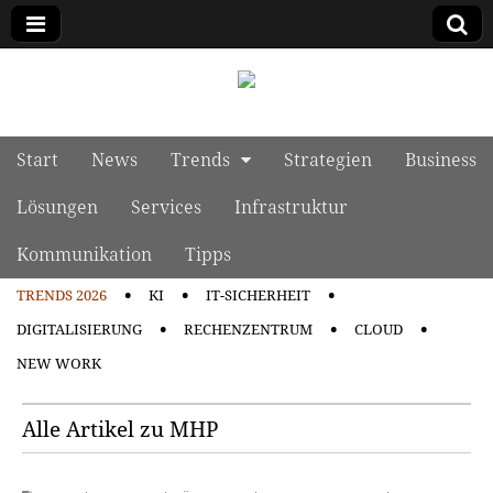
manage it
Skip to content
Start
News
Trends
Strategien
Business
Main menu
Lösungen
Services
Infrastruktur
Kommunikation
Tipps
TRENDS 2026
KI
IT-SICHERHEIT
Sub menu
DIGITALISIERUNG
RECHENZENTRUM
CLOUD
NEW WORK
Alle Artikel zu MHP