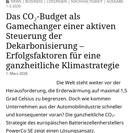
NEWS
|
BUSINESS
|
LÖSUNGEN
|
NACHHALTIGKEIT
|
AUSGABE
1-2-2026
Das CO₂-Budget als
Gamechanger einer aktiven
Steuerung der
Dekarbonisierung –
Erfolgsfaktoren für eine
ganzheitliche Klimastrategie
1. März 2026
Die Welt steht weiter vor der
Herausforderung, die Erderwärmung auf maximal 1,5
Grad Celsius zu begrenzen. Doch wie kommen
Unternehmen aus der Automobilindustrie schneller
und konsequenter voran? Die ganzheitliche CO₂-
Strategie des europäischen Batteriezellenherstellers
PowerCo SE zeigt einen Lösungsansatz.