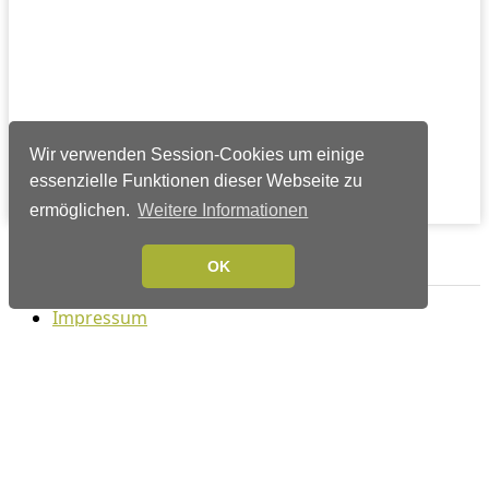
Wir verwenden Session-Cookies um einige
essenzielle Funktionen dieser Webseite zu
ermöglichen.
Weitere Informationen
Verlags-Service
OK
Impressum
Datenschutzerklärung
Mediaservice/Mediadaten
Leserservice/Abonnements
Mediaservice-Login
Ihr ePaper-Abonnement
Folgen Sie uns