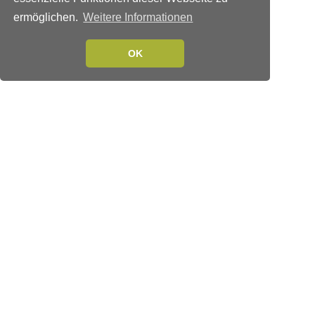
ermöglichen.
Weitere Informationen
OK
Verlags-Service
Impressum
Datenschutzerklärung
Mediaservice/Mediadaten
Leserservice/Abonnements
Mediaservice-Login
Ihr ePaper-Abonnement
Folgen Sie uns