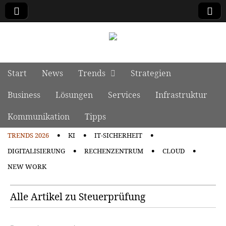
manage it
Skip to content
Start
News
Trends
Strategien
Main menu
Business
Lösungen
Services
Infrastruktur
Kommunikation
Tipps
TRENDS 2026
KI
IT-SICHERHEIT
Sub menu
DIGITALISIERUNG
RECHENZENTRUM
CLOUD
NEW WORK
Alle Artikel zu Steuerprüfung