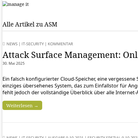
Alle Artikel zu ASM
NEWS
|
IT-SECURITY
|
KOMMENTAR
Attack Surface Management: Onl
30. Mai 2025
Ein falsch konfigurierter Cloud-Speicher, eine vergesse
einziges übersehenes System, das zum Einfallstor für Ang
fehlt jedoch der vollständige Überblick über alle Interne
Weiterlesen →
NEWS
|
IT-SECURITY
|
AUSGABE 9-10-2021
|
SECURITY SPEZIAL 9-10-202