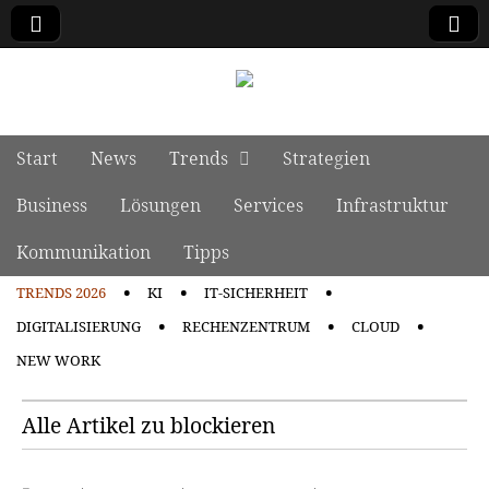
manage it
Skip to content
Start
News
Trends
Strategien
Main menu
Business
Lösungen
Services
Infrastruktur
Kommunikation
Tipps
TRENDS 2026
KI
IT-SICHERHEIT
Sub menu
DIGITALISIERUNG
RECHENZENTRUM
CLOUD
NEW WORK
Alle Artikel zu blockieren