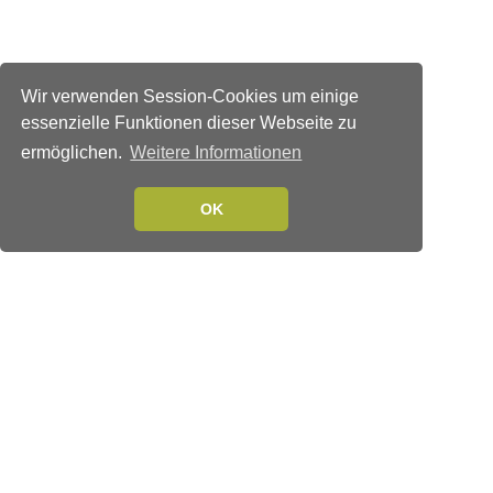
Wir verwenden Session-Cookies um einige
essenzielle Funktionen dieser Webseite zu
ermöglichen.
Weitere Informationen
OK
Verlags-Service
Impressum
Datenschutzerklärung
Mediaservice/Mediadaten
Leserservice/Abonnements
Mediaservice-Login