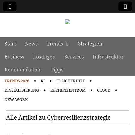
manage it
Skip to content
Start
News
Trends
Strategien
Main menu
Business
Lösungen
Services
Infrastruktur
Kommunikation
Tipps
TRENDS 2026
KI
IT-SICHERHEIT
Sub menu
DIGITALISIERUNG
RECHENZENTRUM
CLOUD
NEW WORK
Alle Artikel zu Cyberresilienzstrategie