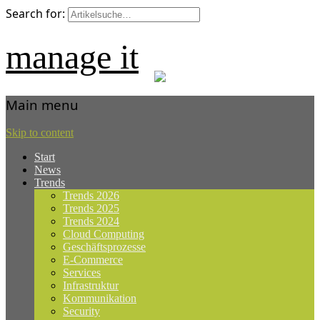
Search for:
manage it
Main menu
Skip to content
Start
News
Trends
Trends 2026
Trends 2025
Trends 2024
Cloud Computing
Geschäftsprozesse
E-Commerce
Services
Infrastruktur
Kommunikation
Security