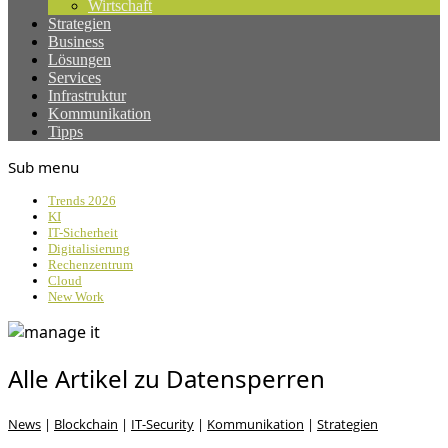
Wirtschaft
Strategien
Business
Lösungen
Services
Infrastruktur
Kommunikation
Tipps
Sub menu
Trends 2026
KI
IT-Sicherheit
Digitalisierung
Rechenzentrum
Cloud
New Work
Alle Artikel zu Datensperren
News
|
Blockchain
|
IT-Security
|
Kommunikation
|
Strategien