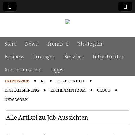
manage it
Skip to content
Start
News
Trends
Strategien
Main menu
Business
Lösungen
Services
Infrastruktur
Kommunikation
Tipps
TRENDS 2026
KI
IT-SICHERHEIT
Sub menu
DIGITALISIERUNG
RECHENZENTRUM
CLOUD
NEW WORK
Alle Artikel zu Job-Aussichten