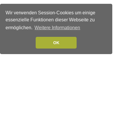
Wir verwenden Session-Cookies um einige
essenzielle Funktionen dieser Webseite zu
ermöglichen.
Weitere Informationen
OK
Verlags-Service
Impressum
Datenschutzerklärung
Mediaservice/Mediadaten
Leserservice/Abonnements
Mediaservice-Login
Ihr ePaper-Abonnement