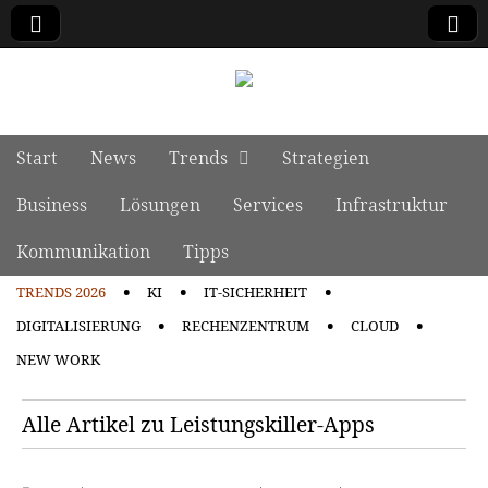
manage it
Skip to content
Start
News
Trends
Strategien
Main menu
Business
Lösungen
Services
Infrastruktur
Kommunikation
Tipps
TRENDS 2026
KI
IT-SICHERHEIT
Sub menu
DIGITALISIERUNG
RECHENZENTRUM
CLOUD
NEW WORK
Alle Artikel zu Leistungskiller-Apps