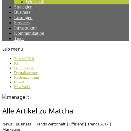
Wirtschaft
Strategien
Business
Lösungen
Services
Infrastruktur
Kommunikation
Tipps
Sub menu
Trends 2026
KI
IT-Sicherheit
Digitalisierung
Rechenzentrum
Cloud
New Work
Alle Artikel zu Matcha
News
|
Business
|
Trends Wirtschaft
|
Effizienz
|
Trends 2017
|
Marketing