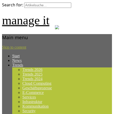
Search for:
manage it
Main menu
Skip to content
Start
News
Trends
Trends 2026
Trends 2025
Trends 2024
Cloud Computing
Geschäftsprozesse
E-Commerce
Services
Infrastruktur
Kommunikation
Security