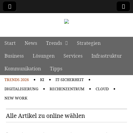
manage it
Skip to content
Start
News
Trends
Strategien
Main menu
Business
Lösungen
Services
Infrastruktur
Kommunikation
Tipps
TRENDS 2026
KI
IT-SICHERHEIT
Sub menu
DIGITALISIERUNG
RECHENZENTRUM
CLOUD
NEW WORK
Alle Artikel zu online wählen