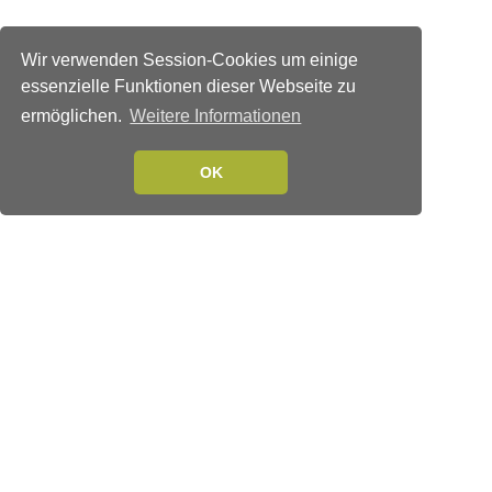
Wir verwenden Session-Cookies um einige
essenzielle Funktionen dieser Webseite zu
ermöglichen.
Weitere Informationen
OK
Verlags-Service
Impressum
Datenschutzerklärung
Mediaservice/Mediadaten
Leserservice/Abonnements
Mediaservice-Login
Ihr ePaper-Abonnement