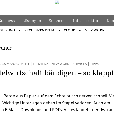
Business
Lösungen
Services
Infrastruktur
Kom
ISIERUNG
RECHENZENTRUM
CLOUD
NEW WORK
rdner
CESS MANAGEMENT
|
EFFIZIENZ
|
NEW WORK
|
SERVICES
|
TIPPS
telwirtschaft bändigen – so klappt
Berge aus Papier auf dem Schreibtisch nerven schnell. Vi
 Wichtige Unterlagen gehen im Stapel verloren. Auch am
ch E-Mails, Downloads und PDFs. Vieles landet irgendwo au