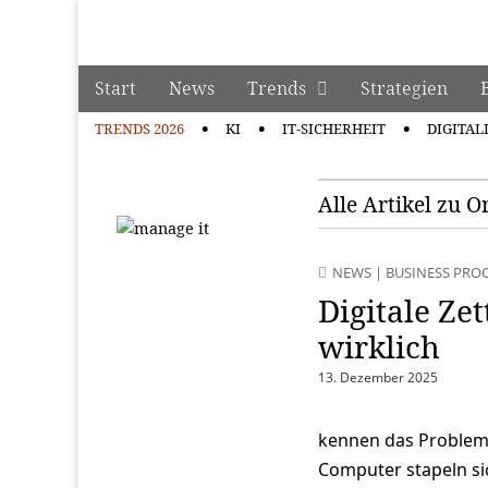
manage it
Skip to content
Start
News
Trends
Strategien
Main menu
TRENDS 2026
KI
IT-SICHERHEIT
DIGITAL
Sub menu
Alle Artikel zu O
NEWS
|
BUSINESS PRO
Digitale Zet
wirklich
13. Dezember 2025
kennen das Problem:
Computer stapeln si