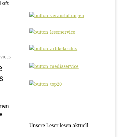
 oft
VICES
e
s
hmen
e
Unsere Leser lesen aktuell