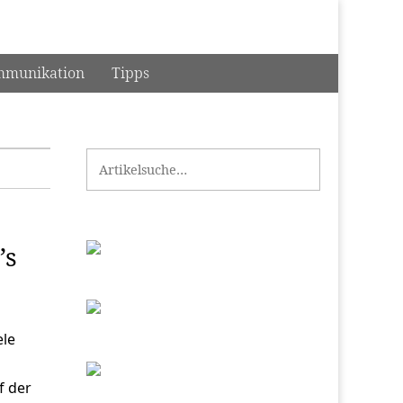
munikation
Tipps
Search for:
’s
ele
f der