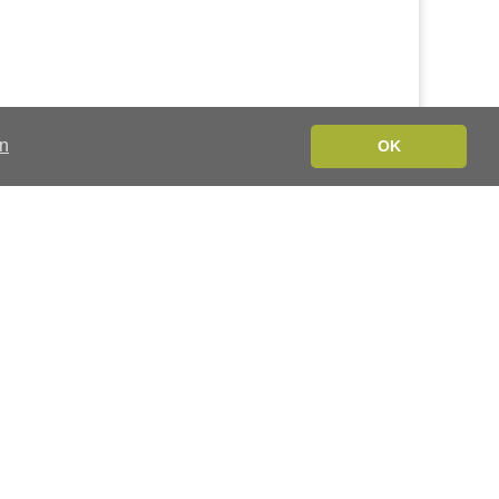
en
OK