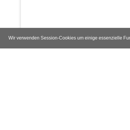
Wir verwenden Session-Cookies um einige essenzielle Fun
Verlags-Service
Impressum
Datenschutzerklärung
Mediaservice/Mediadaten
Leserservice/Abonnements
Mediaservice-Login
Ihr ePaper-Abonnement