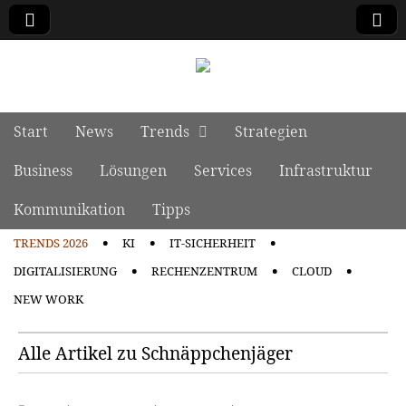
manage it
Skip to content
Start
News
Trends
Strategien
Main menu
Business
Lösungen
Services
Infrastruktur
Kommunikation
Tipps
TRENDS 2026
KI
IT-SICHERHEIT
Sub menu
DIGITALISIERUNG
RECHENZENTRUM
CLOUD
NEW WORK
Alle Artikel zu Schnäppchenjäger