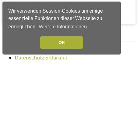
Wir verwenden Session-Cookies um einige
essenzielle Funktionen dieser Webseite zu
ermöglichen.
Weitere Informationen
Verlags-Service
OK
Impressum
Datenschutzerklärung
Mediaservice/Mediadaten
Leserservice/Abonnements
Mediaservice-Login
Ihr ePaper-Abonnement
Folgen Sie uns