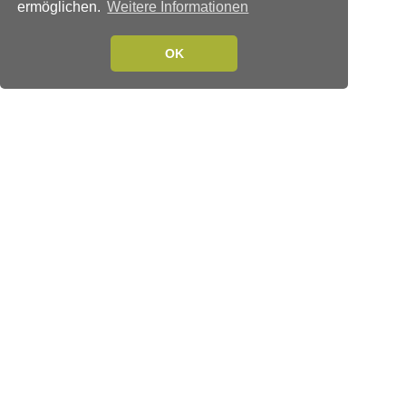
ermöglichen.
Weitere Informationen
OK
Verlags-Service
Impressum
Datenschutzerklärung
Mediaservice/Mediadaten
Leserservice/Abonnements
Mediaservice-Login
Ihr ePaper-Abonnement
Folgen Sie uns