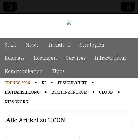
manage it
Skip to content
Start
News
Trends
Strategien
Main menu
Business
Lösungen
Services
Infrastruktur
Kommunikation
Tipps
TRENDS 2026
KI
IT-SICHERHEIT
Sub menu
DIGITALISIERUNG
RECHENZENTRUM
CLOUD
NEW WORK
Alle Artikel zu T.CON