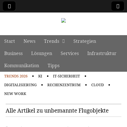
manage it
Skip to content
Start
News
Trends
Strategien
Main menu
Business
Lösungen
Services
Infrastruktur
Kommunikation
Tipps
TRENDS 2026
KI
IT-SICHERHEIT
Sub menu
DIGITALISIERUNG
RECHENZENTRUM
CLOUD
NEW WORK
Alle Artikel zu unbemannte Flugobjekte