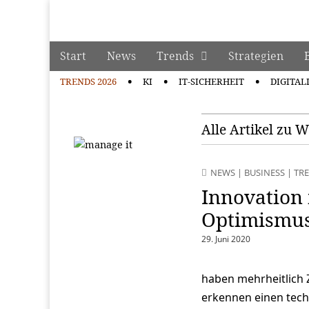
manage it
Skip to content
Start
News
Trends
Strategien
Main menu
TRENDS 2026
KI
IT-SICHERHEIT
DIGITAL
Sub menu
Alle Artikel zu 
NEWS
|
BUSINESS
|
TR
Innovation 
Optimismu
29. Juni 2020
haben mehrheitlich Z
erkennen einen tech