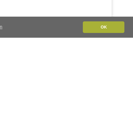
en
OK