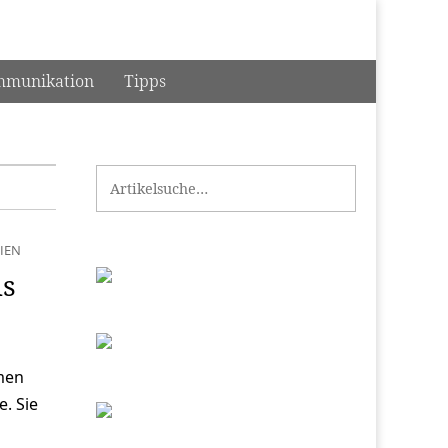
munikation
Tipps
Search for:
IEN
ls
men
. Sie