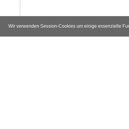
Wir verwenden Session-Cookies um einige essenzielle Fun
Verlags-Service
Impressum
Datenschutzerklärung
Mediaservice/Mediadaten
Leserservice/Abonnements
Mediaservice-Login
Ihr ePaper-Abonnement
Copyright © 2014 – 2026 ap Verlag GmbH