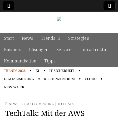
manage it
Skip to content
Start
News
Trends
Strategien
Main menu
Business
Lösungen
Services
Infrastruktur
Kommunikation
Tipps
TRENDS 2026
KI
IT-SICHERHEIT
Sub menu
DIGITALISIERUNG
RECHENZENTRUM
CLOUD
NEW WORK
NEWS
|
CLOUD COMPUTING
|
TECHTALK
TechTalk: Mit der AWS