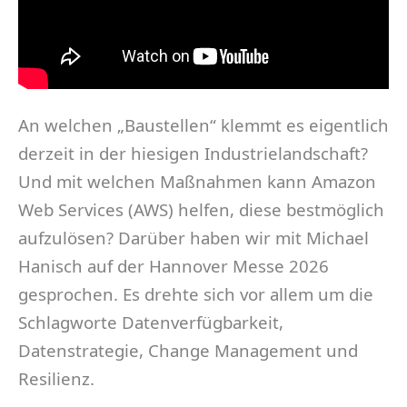
An welchen „Baustellen“ klemmt es eigentlich
derzeit in der hiesigen Industrielandschaft?
Und mit welchen Maßnahmen kann Amazon
Web Services (AWS) helfen, diese bestmöglich
aufzulösen? Darüber haben wir mit Michael
Hanisch auf der Hannover Messe 2026
gesprochen. Es drehte sich vor allem um die
Schlagworte Datenverfügbarkeit,
Datenstrategie, Change Management und
Resilienz.