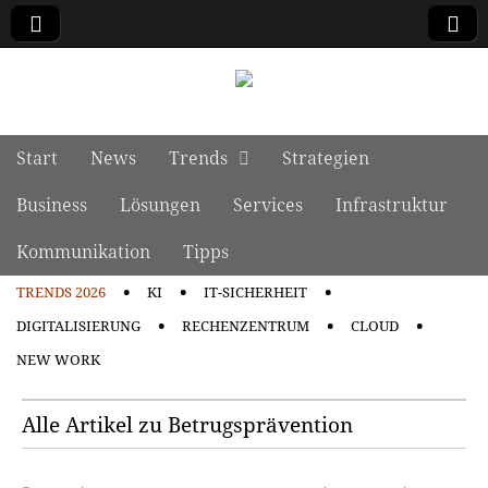
manage it
Skip to content
Start
News
Trends
Strategien
Main menu
Business
Lösungen
Services
Infrastruktur
Kommunikation
Tipps
TRENDS 2026
KI
IT-SICHERHEIT
Sub menu
DIGITALISIERUNG
RECHENZENTRUM
CLOUD
NEW WORK
Alle Artikel zu Betrugsprävention