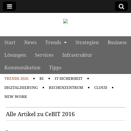
manage it
Skip to content
Start
News
Trends
Strategien
Business
Main menu
Lösungen
Services
Infrastruktur
Kommunikation
Tipps
TRENDS 2026
KI
IT-SICHERHEIT
Sub menu
DIGITALISIERUNG
RECHENZENTRUM
CLOUD
NEW WORK
Alle Artikel zu CeBIT 2016