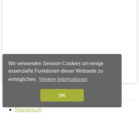
Wir verwenden Session-Cookies um einige
essenzielle Funktionen dieser Webseite zu
ermöglichen.
Weitere Informationen
Verlags-Service
OK
Impressum
Datenschutzerklärung
Mediaservice/Mediadaten
Leserservice/Abonnements
Mediaservice-Login