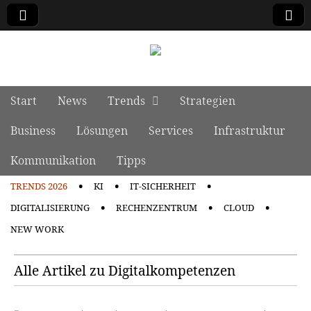
manage it
Skip to content
Start
News
Trends
Strategien
Main menu
Business
Lösungen
Services
Infrastruktur
Kommunikation
Tipps
TRENDS 2026
KI
IT-SICHERHEIT
Sub menu
DIGITALISIERUNG
RECHENZENTRUM
CLOUD
NEW WORK
Alle Artikel zu Digitalkompetenzen