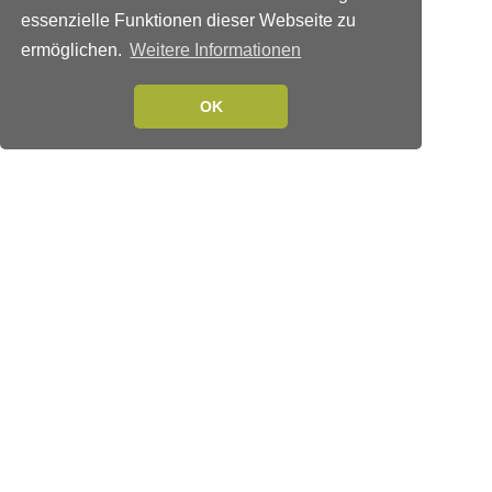
essenzielle Funktionen dieser Webseite zu
ermöglichen.
Weitere Informationen
OK
Verlags-Service
Impressum
Datenschutzerklärung
Mediaservice/Mediadaten
Leserservice/Abonnements
Mediaservice-Login
Ihr ePaper-Abonnement
Folgen Sie uns