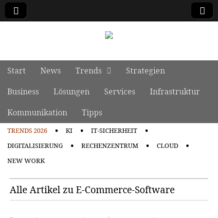
manage it
Skip to content
Start
News
Trends
Strategien
Main menu
Business
Lösungen
Services
Infrastruktur
Kommunikation
Tipps
TRENDS 2026
KI
IT-SICHERHEIT
Sub menu
DIGITALISIERUNG
RECHENZENTRUM
CLOUD
NEW WORK
Alle Artikel zu E-Commerce-Software