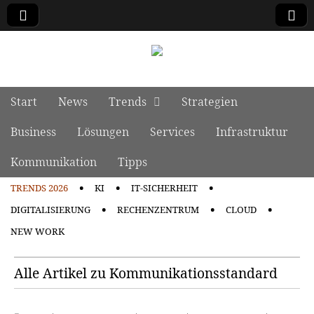
manage it
Skip to content
Start
News
Trends
Strategien
Main menu
Business
Lösungen
Services
Infrastruktur
Kommunikation
Tipps
TRENDS 2026
KI
IT-SICHERHEIT
Sub menu
DIGITALISIERUNG
RECHENZENTRUM
CLOUD
NEW WORK
Alle Artikel zu Kommunikationsstandard