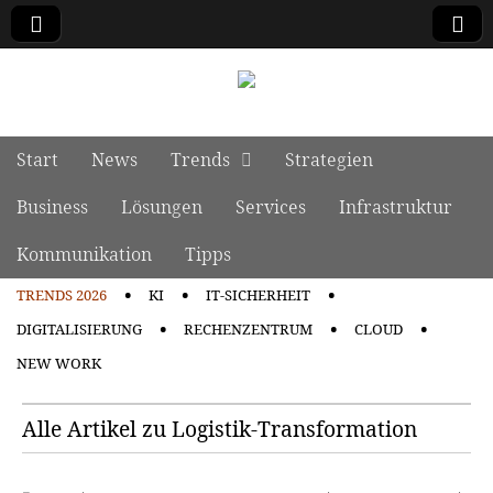
manage it
Skip to content
Start
News
Trends
Strategien
Main menu
Business
Lösungen
Services
Infrastruktur
Kommunikation
Tipps
TRENDS 2026
KI
IT-SICHERHEIT
Sub menu
DIGITALISIERUNG
RECHENZENTRUM
CLOUD
NEW WORK
Alle Artikel zu Logistik-Transformation