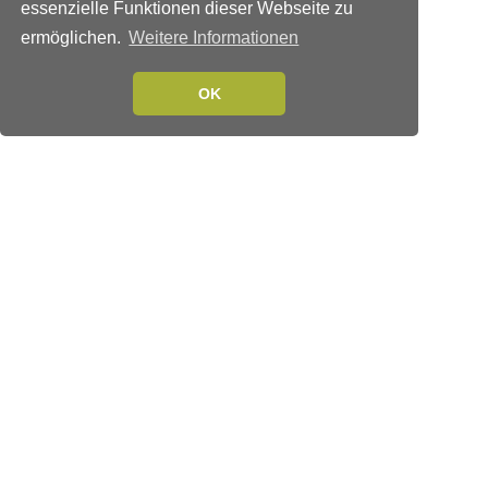
essenzielle Funktionen dieser Webseite zu
ermöglichen.
Weitere Informationen
OK
Verlags-Service
Impressum
Datenschutzerklärung
Mediaservice/Mediadaten
Leserservice/Abonnements
Mediaservice-Login
Ihr ePaper-Abonnement
Folgen Sie uns