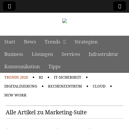
manage it
Skip to content
Start
News
Trends
Strategien
Main menu
Business
Lösungen
Services
Infrastruktur
Kommunikation
Tipps
TRENDS 2026
KI
IT-SICHERHEIT
Sub menu
DIGITALISIERUNG
RECHENZENTRUM
CLOUD
NEW WORK
Alle Artikel zu Marketing-Suite