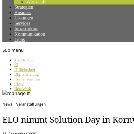
Wirtschaft
Strategien
Business
Lösungen
Services
Infrastruktur
Kommunikation
Tipps
Sub menu
Trends 2026
KI
IT-Sicherheit
Digitalisierung
Rechenzentrum
Cloud
New Work
News
|
Veranstaltungen
ELO nimmt Solution Day in Korn
16. September 2020