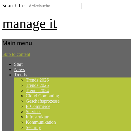
Search for:
manage it
Main menu
Skip to content
Start
News
Trends
Trends 2026
Trends 2025
Trends 2024
Cloud Computing
Geschäftsprozesse
E-Commerce
Services
Infrastruktur
Kommunikation
Security