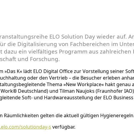
ranstaltungsreihe ELO Solution Day wieder auf. 
 für die Digitalisierung von Fachbereichen im Un
et dazu ein vielfältiges Programm aus zahlreich
schaft und Forschung.
»Das K« lädt ELO Digital Office zur Vorstellung seiner Sof
Buchhaltung oder den Vertrieb – die Besucher erleben anha
altungsbegleitende Thema »New Workplace« hakt genau an 
o Work® Deutschland) und Tilman Naujoks (Fraunhofer IAO),
leitende Soft- und Hardwareausstellung der ELO Business P
 Räumlichkeiten gelten die aktuell gültigen Hygieneregeln
elo.com/solutionday-s
verfügbar.