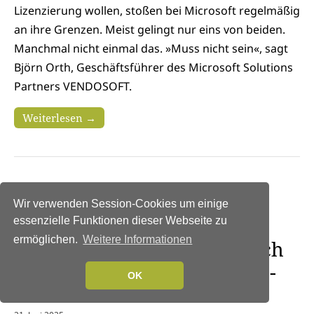
Lizenzierung wollen, stoßen bei Microsoft regelmäßig
an ihre Grenzen. Meist gelingt nur eins von beiden.
Manchmal nicht einmal das. »Muss nicht sein«, sagt
Björn Orth, Geschäftsführer des Microsoft Solutions
Partners VENDOSOFT.
Weiterlesen →
NEWS
|
DIGITALISIERUNG
|
SERVICES
|
E-
GOVERNMENT
|
AUSGABE 5-6-2025
Wir verwenden Session-Cookies um einige
Wie die Große Kreisstadt
essenzielle Funktionen dieser Webseite zu
ermöglichen.
Weitere Informationen
Germering Microsoft endlich
in den Griff bekam – Lizenz-
OK
Wirrwarr ade