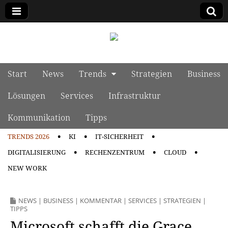
manage it
Skip to content
Start
News
Trends
Strategien
Business
Main menu
Lösungen
Services
Infrastruktur
Kommunikation
Tipps
TRENDS 2026
KI
IT-SICHERHEIT
Sub menu
DIGITALISIERUNG
RECHENZENTRUM
CLOUD
NEW WORK
NEWS
|
BUSINESS
|
KOMMENTAR
|
SERVICES
|
STRATEGIEN
|
TIPPS
Microsoft schafft die Grace