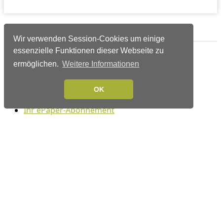
Verlags-Service
Wir verwenden Session-Cookies um einige
essenzielle Funktionen dieser Webseite zu
Impressum
ermöglichen.
Weitere Informationen
Datenschutzerklärung
Mediaservice/Mediadaten
Leserservice/Abonnements
OK
Mediaservice-Login
Ihr ePaper-Abonnement
Folgen Sie uns