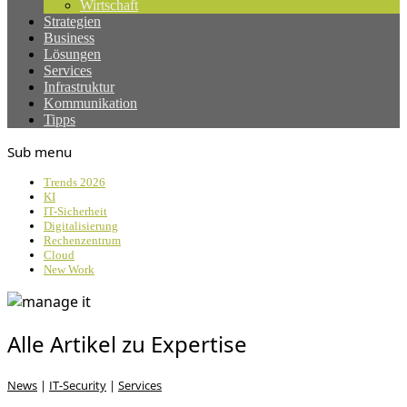
Wirtschaft
Strategien
Business
Lösungen
Services
Infrastruktur
Kommunikation
Tipps
Sub menu
Trends 2026
KI
IT-Sicherheit
Digitalisierung
Rechenzentrum
Cloud
New Work
Alle Artikel zu Expertise
News
|
IT-Security
|
Services