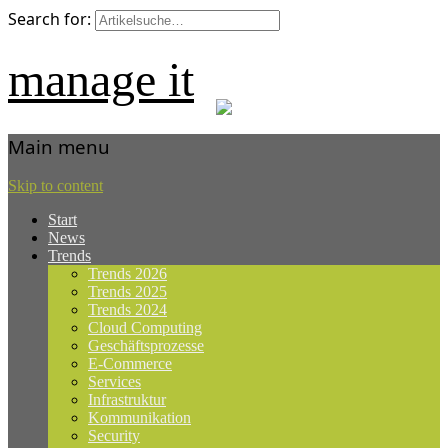
Search for:
manage it
Main menu
Skip to content
Start
News
Trends
Trends 2026
Trends 2025
Trends 2024
Cloud Computing
Geschäftsprozesse
E-Commerce
Services
Infrastruktur
Kommunikation
Security