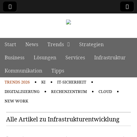
manage it
Skip to content
Start
News
Trends
Strategien
Main menu
Business
Lösungen
Services
Infrastruktur
Kommunikation
Tipps
TRENDS 2026
KI
IT-SICHERHEIT
Sub menu
DIGITALISIERUNG
RECHENZENTRUM
CLOUD
NEW WORK
Alle Artikel zu Infrastrukturentwicklung