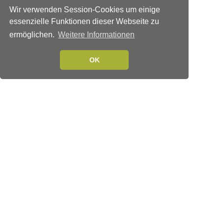
Wir verwenden Session-Cookies um einige
essenzielle Funktionen dieser Webseite zu
ermöglichen.
Weitere Informationen
OK
Verlags-Service
Impressum
Datenschutzerklärung
Mediaservice/Mediadaten
Leserservice/Abonnements
Mediaservice-Login
Ihr ePaper-Abonnement