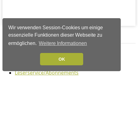
Wir verwenden Session-Cookies um einige
Verlags-Service
essenzielle Funktionen dieser Webseite zu
ermöglichen.
Weitere Informationen
Impressum
Datenschutzerklärung
OK
Mediaservice/Mediadaten
Leserservice/Abonnements
Mediaservice-Login
Ihr ePaper-Abonnement
Folgen Sie uns