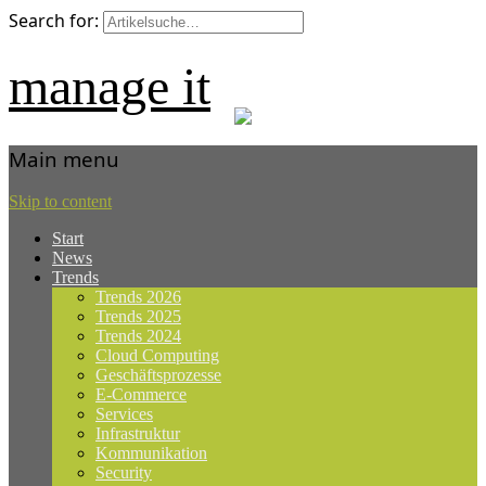
Search for:
manage it
Main menu
Skip to content
Start
News
Trends
Trends 2026
Trends 2025
Trends 2024
Cloud Computing
Geschäftsprozesse
E-Commerce
Services
Infrastruktur
Kommunikation
Security