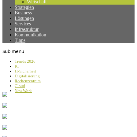
Wirtschaft
Strategien
Business
Lösungen
Services
Infrastruktur
Kommunikation
Tipps
Sub menu
Trends 2026
KI
IT-Sicherheit
Digitalisierung
Rechenzentrum
Cloud
New Work