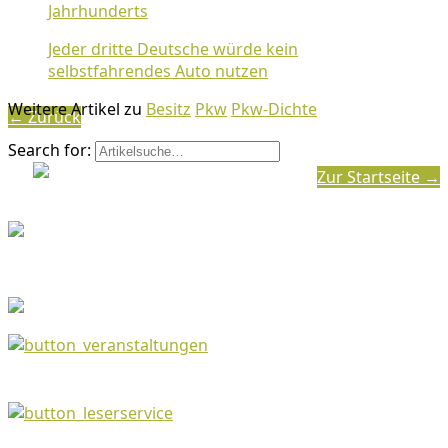
Jahrhunderts
Jeder dritte Deutsche würde kein
selbstfahrendes Auto nutzen
Weitere Artikel zu
Besitz
Pkw
Pkw-Dichte
← Zurück
Search for:
Zur Startseite →