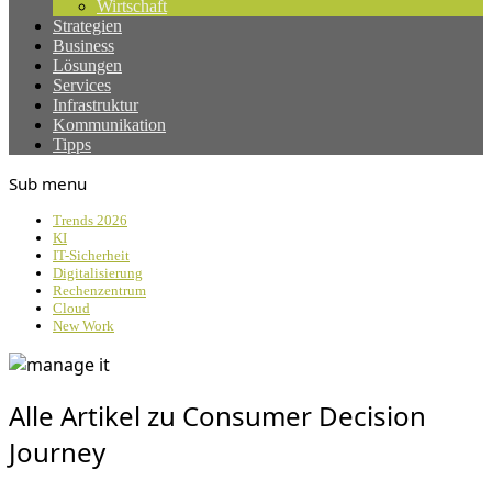
Wirtschaft
Strategien
Business
Lösungen
Services
Infrastruktur
Kommunikation
Tipps
Sub menu
Trends 2026
KI
IT-Sicherheit
Digitalisierung
Rechenzentrum
Cloud
New Work
Alle Artikel zu Consumer Decision
Journey