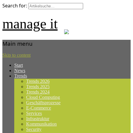
Search for:
manage it
Main menu
Skip to content
Start
News
Trends
Trends 2026
Trends 2025
Trends 2024
Cloud Computing
Geschäftsprozesse
E-Commerce
Services
Infrastruktur
Kommunikation
Security