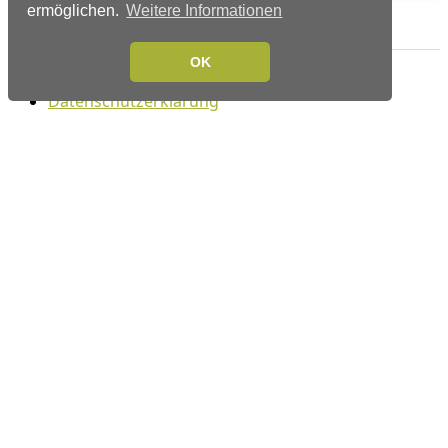
ermöglichen.
Weitere Informationen
Verlags-Service
OK
Impressum
Datenschutzerklärung
Mediaservice/Mediadaten
Leserservice/Abonnements
Mediaservice-Login
Ihr ePaper-Abonnement
Folgen Sie uns