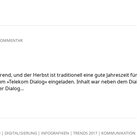
KOMMENTAR
d, und der Herbst ist traditionell eine gute Jahreszeit für
m zum »Telekom Dialog« eingeladen. Inhalt war neben dem D
er Dialog…
N
|
DIGITALISIERUNG
|
INFOGRAFIKEN
|
TRENDS 2017
|
KOMMUNIKATION