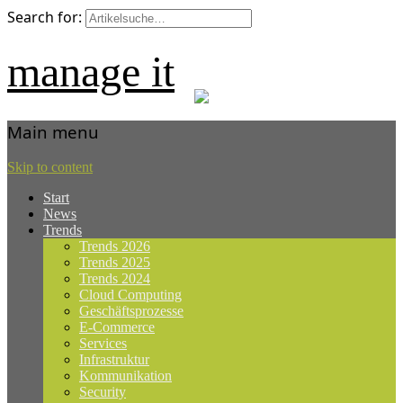
Search for:
manage it
Main menu
Skip to content
Start
News
Trends
Trends 2026
Trends 2025
Trends 2024
Cloud Computing
Geschäftsprozesse
E-Commerce
Services
Infrastruktur
Kommunikation
Security