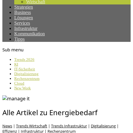
Wirtschaft
Strategien
Business
Lösungen
Services
Infrastruktur
Kommunikation
Tipps
Sub menu
Trends 2026
KI
IT-Sicherheit
Digitalisierung
Rechenzentrum
Cloud
New Work
Alle Artikel zu Energiebedarf
News
|
Trends Wirtschaft
|
Trends Infrastruktur
|
Digitalisierung
|
Effizienz
|
Infrastruktur
|
Rechenzentrum