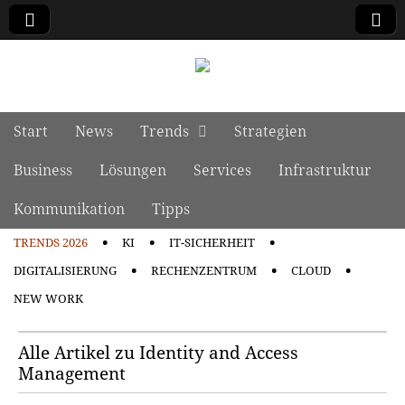
manage it
Skip to content
Start
News
Trends
Strategien
Main menu
Business
Lösungen
Services
Infrastruktur
Kommunikation
Tipps
TRENDS 2026
KI
IT-SICHERHEIT
Sub menu
DIGITALISIERUNG
RECHENZENTRUM
CLOUD
NEW WORK
Alle Artikel zu Identity and Access
Management