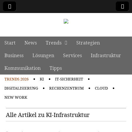
manage it
Skip to content
Start
News
Trends
Strategien
Main menu
Business
Lösungen
Services
Infrastruktur
Kommunikation
Tipps
TRENDS 2026
KI
IT-SICHERHEIT
Sub menu
DIGITALISIERUNG
RECHENZENTRUM
CLOUD
NEW WORK
Alle Artikel zu KI-Infrastruktur