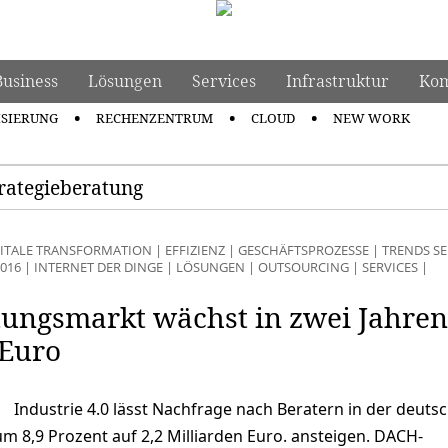
Business
Lösungen
Services
Infrastruktur
Kom
ISIERUNG
RECHENZENTRUM
CLOUD
NEW WORK
trategieberatung
GITALE TRANSFORMATION
|
EFFIZIENZ
|
GESCHÄFTSPROZESSE
|
TRENDS SE
016
|
INTERNET DER DINGE
|
LÖSUNGEN
|
OUTSOURCING
|
SERVICES
|
ungsmarkt wächst in zwei Jahre
 Euro
Industrie 4.0 lässt Nachfrage nach Beratern in der deuts
m 8,9 Prozent auf 2,2 Milliarden Euro. ansteigen. DACH-