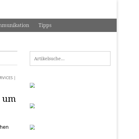
munikation
Tipps
Search for:
RVICES
|
n um
chen