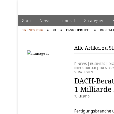
manage it
Skip to content
Start
News
Trends
Strategien
Main menu
TRENDS 2026
KI
IT-SICHERHEIT
DIGITAL
Sub menu
Alle Artikel zu S
NEWS
|
BUSINESS
|
DI
INDUSTRIE 4.0
|
TRENDS 2
STRATEGIEN
DACH-Berat
1 Milliarde
7. Juli 2016
Fertigungsbranche u