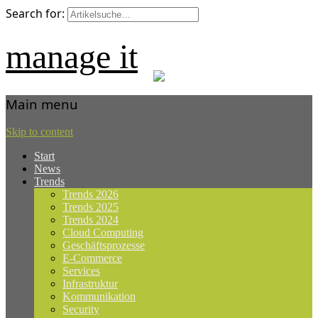
Search for:
manage it
Main menu
Skip to content
Start
News
Trends
Trends 2026
Trends 2025
Trends 2024
Cloud Computing
Geschäftsprozesse
E-Commerce
Services
Infrastruktur
Kommunikation
Security