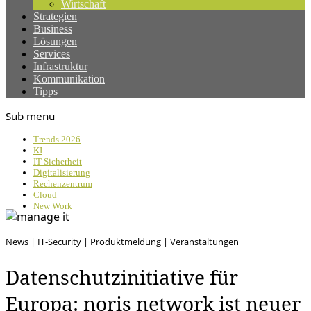
Wirtschaft
Strategien
Business
Lösungen
Services
Infrastruktur
Kommunikation
Tipps
Sub menu
Trends 2026
KI
IT-Sicherheit
Digitalisierung
Rechenzentrum
Cloud
New Work
News
|
IT-Security
|
Produktmeldung
|
Veranstaltungen
Datenschutzinitiative für
Europa: noris network ist neuer