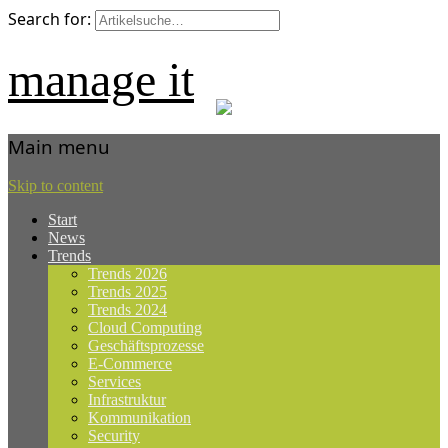
Search for:
manage it
Main menu
Skip to content
Start
News
Trends
Trends 2026
Trends 2025
Trends 2024
Cloud Computing
Geschäftsprozesse
E-Commerce
Services
Infrastruktur
Kommunikation
Security